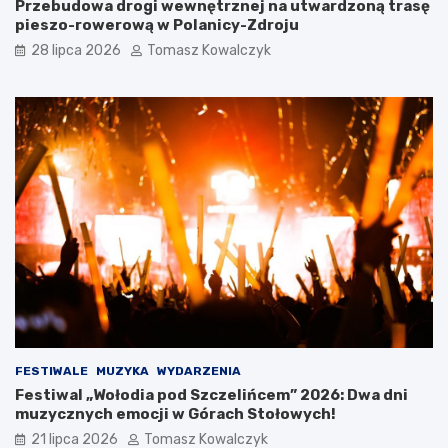
Przebudowa drogi wewnętrznej na utwardzoną trasę
r
P
pieszo-rowerową w Polanicy-Zdroju
y
r
28 lipca 2026
Tomasz Kowalczyk
s
a
t
d
ó
z
w
e
p
p
o
o
d
d
c
c
z
z
a
a
s
s
D
D
o
n
l
i
n
P
o
o
ś
l
FESTIWALE
MUZYKA
WYDARZENIA
l
s
Festiwal „Wołodia pod Szczelińcem” 2026: Dwa dni
ą
k
muzycznych emocji w Górach Stołowych!
s
i
k
c
21 lipca 2026
Tomasz Kowalczyk