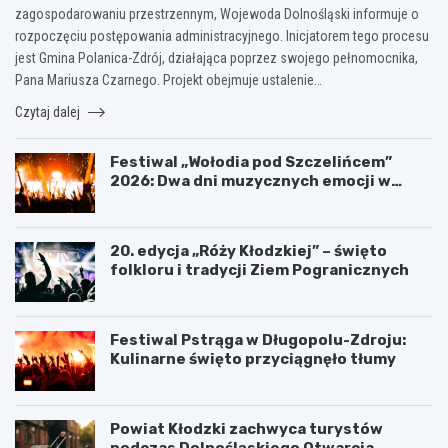
zagospodarowaniu przestrzennym, Wojewoda Dolnośląski informuje o
rozpoczęciu postępowania administracyjnego. Inicjatorem tego procesu
jest Gmina Polanica-Zdrój, działająca poprzez swojego pełnomocnika,
Pana Mariusza Czarnego. Projekt obejmuje ustalenie…
Czytaj dalej
Festiwal „Wołodia pod Szczelińcem”
2026: Dwa dni muzycznych emocji w
Górach Stołowych!
20. edycja „Róży Kłodzkiej” – święto
folkloru i tradycji Ziem Pogranicznych
Festiwal Pstrąga w Długopolu-Zdroju:
Kulinarne święto przyciągnęło tłumy
Powiat Kłodzki zachwyca turystów
podczas Dolnośląskiego Otwarcia