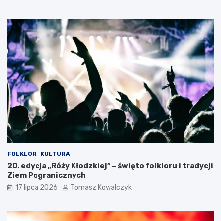
i
h
e
g
o
O
t
w
a
r
c
i
a
W
a
k
a
c
FOLKLOR
KULTURA
j
20. edycja „Róży Kłodzkiej” – święto folkloru i tradycji
i
Ziem Pogranicznych
17 lipca 2026
Tomasz Kowalczyk