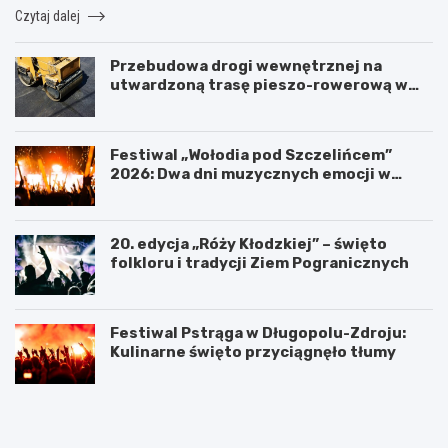
Czytaj dalej
Przebudowa drogi wewnętrznej na
utwardzoną trasę pieszo-rowerową w
Polanicy-Zdroju
Festiwal „Wołodia pod Szczelińcem”
2026: Dwa dni muzycznych emocji w
Górach Stołowych!
20. edycja „Róży Kłodzkiej” – święto
folkloru i tradycji Ziem Pogranicznych
Festiwal Pstrąga w Długopolu-Zdroju:
Kulinarne święto przyciągnęło tłumy
P
K
o
ł
w
o
i
d