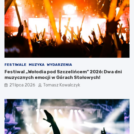
t
w
a
r
c
i
a
W
a
k
a
c
FESTIWALE
MUZYKA
WYDARZENIA
j
Festiwal „Wołodia pod Szczelińcem” 2026: Dwa dni
i
muzycznych emocji w Górach Stołowych!
21 lipca 2026
Tomasz Kowalczyk