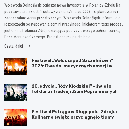
Wojewoda Dolnośląski ogłasza nową inwestycję w Polanicy-Zdroju Na
podstawie art. 53 ust. 1 ustawy z dnia 27 marca 2003 r. o planowaniu i
zagospodarowaniu przestrzennym, Wojewoda Dolnośląski informuje o
rozpoczęciu postępowania administracyjnego. Inicjatorem tego procesu
jest Gmina Polanica-Zdrój, działająca poprzez swojego pełnomocnika,
Pana Mariusza Czarnego. Projekt obejmuje ustalenie…
Czytaj dalej
Festiwal „Wołodia pod Szczelińcem”
2026: Dwa dni muzycznych emocji w
Górach Stołowych!
20. edycja „Róży Kłodzkiej” – święto
folkloru i tradycji Ziem Pogranicznych
Festiwal Pstrąga w Długopolu-Zdroju:
Kulinarne święto przyciągnęło tłumy