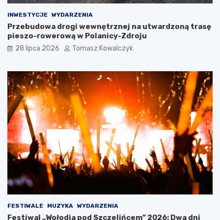
a
a
t
ł
INWESTYCJE
WYDARZENIA
u
w
Przebudowa drogi wewnętrznej na utwardzoną trasę
r
P
pieszo-rowerową w Polanicy-Zdroju
y
r
28 lipca 2026
Tomasz Kowalczyk
s
a
t
d
ó
z
w
e
p
p
o
o
d
d
c
c
z
z
a
a
s
s
D
D
o
n
l
i
n
P
o
o
ś
l
FESTIWALE
MUZYKA
WYDARZENIA
l
s
Festiwal „Wołodia pod Szczelińcem” 2026: Dwa dni
ą
k