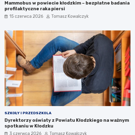
Mammobus w powiecie kłodzkim – bezpłatne badania
profilaktyczne raka piersi
15 czerwca 2026
Tomasz Kowalczyk
SZKOŁY I PRZEDSZKOLA
Dyrektorzy oświaty z Powiatu Kłodzkiego na ważnym
spotkaniu w Kłodzku
3 czerwca 2026
Tomasz Kowalczyk