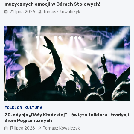
muzycznych emocji w Górach Stołowych!
s
i
k
c
21 lipca 2026
Tomasz Kowalczyk
i
h
e
g
o
O
t
w
a
r
c
i
a
W
a
k
a
c
FOLKLOR
KULTURA
j
20. edycja „Róży Kłodzkiej” – święto folkloru i tradycji
i
Ziem Pogranicznych
17 lipca 2026
Tomasz Kowalczyk