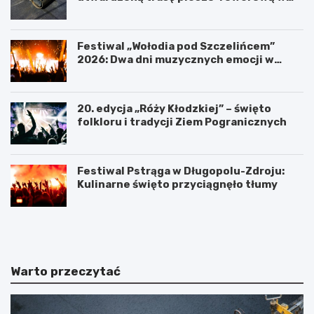
Polanicy-Zdroju
Festiwal „Wołodia pod Szczelińcem”
2026: Dwa dni muzycznych emocji w
Górach Stołowych!
20. edycja „Róży Kłodzkiej” – święto
folkloru i tradycji Ziem Pogranicznych
Festiwal Pstrąga w Długopolu-Zdroju:
Kulinarne święto przyciągnęło tłumy
P
K
o
ł
w
o
i
d
a
z
Warto przeczytać
t
k
K
i
ł
P
o
o