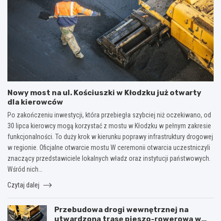
Nowy most na ul. Kościuszki w Kłodzku już otwarty
dla kierowców
Po zakończeniu inwestycji, która przebiegła szybciej niż oczekiwano, od
30 lipca kierowcy mogą korzystać z mostu w Kłodzku w pełnym zakresie
funkcjonalności. To duży krok w kierunku poprawy infrastruktury drogowej
w regionie. Oficjalne otwarcie mostu W ceremonii otwarcia uczestniczyli
znaczący przedstawiciele lokalnych władz oraz instytucji państwowych.
Wśród nich…
Czytaj dalej
Przebudowa drogi wewnętrznej na
utwardzoną trasę pieszo-rowerową w