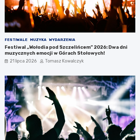
i
a
W
a
k
a
c
FESTIWALE
MUZYKA
WYDARZENIA
j
Festiwal „Wołodia pod Szczelińcem” 2026: Dwa dni
i
muzycznych emocji w Górach Stołowych!
21 lipca 2026
Tomasz Kowalczyk