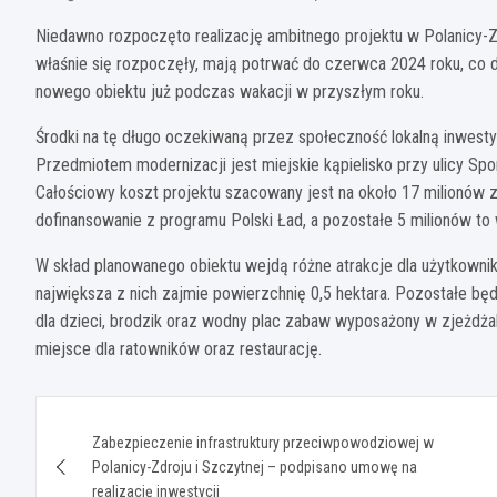
Niedawno rozpoczęto realizację ambitnego projektu w Polanicy-Z
właśnie się rozpoczęły, mają potrwać do czerwca 2024 roku, co 
nowego obiektu już podczas wakacji w przyszłym roku.
Środki na tę długo oczekiwaną przez społeczność lokalną inwest
Przedmiotem modernizacji jest miejskie kąpielisko przy ulicy Sp
Całościowy koszt projektu szacowany jest na około 17 milionów z
dofinansowanie z programu Polski Ład, a pozostałe 5 milionów to
W skład planowanego obiektu wejdą różne atrakcje dla użytkownik
największa z nich zajmie powierzchnię 0,5 hektara. Pozostałe b
dla dzieci, brodzik oraz wodny plac zabaw wyposażony w zjeżdża
miejsce dla ratowników oraz restaurację.
Nawigacja
Zabezpieczenie infrastruktury przeciwpowodziowej w
wpisu
Polanicy-Zdroju i Szczytnej – podpisano umowę na
realizację inwestycji