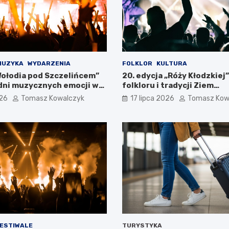
MUZYKA
WYDARZENIA
FOLKLOR
KULTURA
Wołodia pod Szczelińcem”
20. edycja „Róży Kłodzkiej”
dni muzycznych emocji w
folkloru i tradycji Ziem
łowych!
Pogranicznych
026
Tomasz Kowalczyk
17 lipca 2026
Tomasz Kow
FESTIWALE
TURYSTYKA