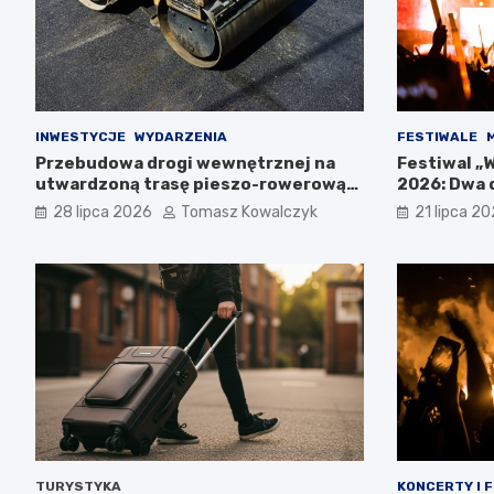
INWESTYCJE
WYDARZENIA
FESTIWALE
Przebudowa drogi wewnętrznej na
Festiwal „
utwardzoną trasę pieszo-rowerową
2026: Dwa 
w Polanicy-Zdroju
Górach Sto
28 lipca 2026
Tomasz Kowalczyk
21 lipca 2
TURYSTYKA
KONCERTY I 