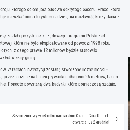
droju, którego celem jest budowa odkrytego basenu. Prace, które
daje mieszkańcom i turystom nadzieję na możliwość korzystania z
ycję zostały pozyskane z rządowego programu Polski Ład.
ortowej, które nie było eksploatowane od powodzi 1998 roku.
łotych, z czego prawie 12 milionów będzie stanowiło
 wkład własny gminy.
ów. W ramach inwestycji zostaną stworzone liczne niecki –
ędą przeznaczone na basen pływacki o długości 25 metrów, basen
lnie. Ponadto powstaną dwa budynki, które pomieszczą szatnie,
Sezon zimowy w ośrodku narciarskim Czarna Góra Resort:
otwarcie już 2 grudnia!