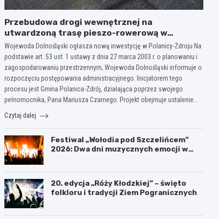
Przebudowa drogi wewnętrznej na
utwardzoną trasę pieszo-rowerową w
Polanicy-Zdroju
Wojewoda Dolnośląski ogłasza nową inwestycję w Polanicy-Zdroju Na
podstawie art. 53 ust. 1 ustawy z dnia 27 marca 2003 r. o planowaniu i
zagospodarowaniu przestrzennym, Wojewoda Dolnośląski informuje o
rozpoczęciu postępowania administracyjnego. Inicjatorem tego
procesu jest Gmina Polanica-Zdrój, działająca poprzez swojego
pełnomocnika, Pana Mariusza Czarnego. Projekt obejmuje ustalenie…
Czytaj dalej
Festiwal „Wołodia pod Szczelińcem”
2026: Dwa dni muzycznych emocji w
Górach Stołowych!
20. edycja „Róży Kłodzkiej” – święto
folkloru i tradycji Ziem Pogranicznych