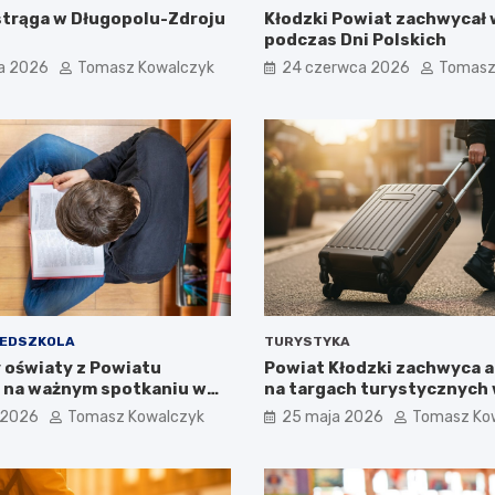
strąga w Długopolu-Zdroju
Kłodzki Powiat zachwycał 
podczas Dni Polskich
a 2026
Tomasz Kowalczyk
24 czerwca 2026
Tomasz
ZEDSZKOLA
TURYSTYKA
 oświaty z Powiatu
Powiat Kłodzki zachwyca a
 na ważnym spotkaniu w
na targach turystycznych
Chorzowie
 2026
Tomasz Kowalczyk
25 maja 2026
Tomasz Ko