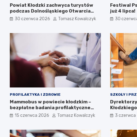
Powiat Kłodzki zachwyca turystów
Festiwal P
podczas Dolnośląskiego Otwarcia
już 4 lipca!
Wakacji
30 czerwca 2026
Tomasz Kowalczyk
30 czerwc
PROFILAKTYKA I ZDROWIE
SZKOŁY I PR
Mammobus w powiecie kłodzkim –
Dyrektorzy
bezpłatne badania profilaktyczne
Kłodzkiego
raka piersi
Kłodzku
15 czerwca 2026
Tomasz Kowalczyk
3 czerwca