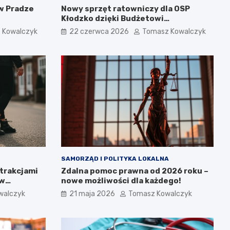
w Pradze
Nowy sprzęt ratowniczy dla OSP
Kłodzko dzięki Budżetowi
Obywatelskiemu 2026
 Kowalczyk
22 czerwca 2026
Tomasz Kowalczyk
SAMORZĄD I POLITYKA LOKALNA
trakcjami
Zdalna pomoc prawna od 2026 roku –
 w
nowe możliwości dla każdego!
walczyk
21 maja 2026
Tomasz Kowalczyk