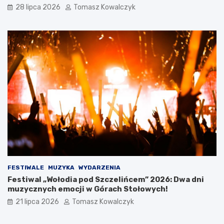
k
c
28 lipca 2026
Tomasz Kowalczyk
i
h
e
g
o
O
t
w
a
r
c
i
a
W
a
k
a
c
FESTIWALE
MUZYKA
WYDARZENIA
j
Festiwal „Wołodia pod Szczelińcem” 2026: Dwa dni
i
muzycznych emocji w Górach Stołowych!
21 lipca 2026
Tomasz Kowalczyk