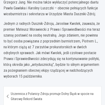
Grzegorz Jung. Nie można także wykluczyć potencjalnego duetu
Pawła Gawlaka i Karoliny Łuszczki – obecnie pełniących funkcje
wiceburmistrza i sekretarza w Urzędzie Miasta Duszniki-Zdrój.
Jednym z radnych Dusznik-Zdroju, Jarosław Kwolek, zauważa, że
premier Mateusz Morawiecki z Prawa i Sprawiedliwości ma teraz
szansę postawić na osobę neutralną. Jego zdaniem, nie powinna
to być osoba powiązana z poprzednim burmistrzem, Piotrem L.,
na którym ciążą aż 7 zarzutów prokuratorskich w dwóch
odrębnych sprawach. Jak mówi Kwolek, jeśli czołowe postacie
Prawa i Sprawiedliwości zdecydują się na kontynuowanie polityki,
którą określa jako „antydusznicką”, będzie to silnym argumentem
za pożegnaniem obecnej ekipy rządzącej w nadchodzących
wyborach 15 października.
Nawigacja
Uczennica z Polanicy-Zdroju promuje Dolny Śląsk w spocie na
wpisu
Gitarowy Rekord Świata