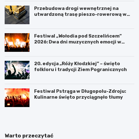
Przebudowa drogi wewnętrznej na
utwardzoną trasę pieszo-rowerową w
Polanicy-Zdroju
Festiwal „Wołodia pod Szczelińcem”
2026: Dwa dni muzycznych emocji w
Górach Stołowych!
20. edycja „Róży Kłodzkiej” – święto
folkloru i tradycji Ziem Pogranicznych
Festiwal Pstrąga w Długopolu-Zdroju:
Kulinarne święto przyciągnęło tłumy
P
K
o
ł
w
o
i
d
a
z
Warto przeczytać
t
k