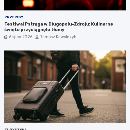
PRZEPISY
Festiwal Pstrąga w Długopolu-Zdroju: Kulinarne
święto przyciągnęło tłumy
6 lipca 2026
Tomasz Kowalczyk
TURYSTYKA