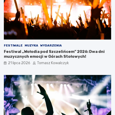
a
r
c
i
a
W
a
k
a
c
FESTIWALE
MUZYKA
WYDARZENIA
j
Festiwal „Wołodia pod Szczelińcem” 2026: Dwa dni
i
muzycznych emocji w Górach Stołowych!
21 lipca 2026
Tomasz Kowalczyk