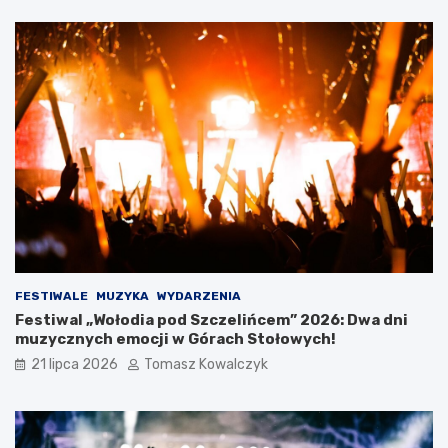
e
g
o
O
t
w
a
r
c
i
a
W
a
k
a
c
FESTIWALE
MUZYKA
WYDARZENIA
j
Festiwal „Wołodia pod Szczelińcem” 2026: Dwa dni
i
muzycznych emocji w Górach Stołowych!
21 lipca 2026
Tomasz Kowalczyk