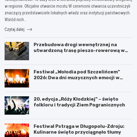
w regionie. Oficjalne otwarcie mostu W ceremonii otwarcia uczestniczyli
znaczący przedstawiciele lokalnych władz oraz instytucji państwowych.
Wśród nich…
Czytaj dalej
Przebudowa drogi wewnętrznej na
utwardzoną trasę pieszo-rowerową w
Polanicy-Zdroju
Festiwal „Wołodia pod Szczelińcem”
2026: Dwa dni muzycznych emocji w
Górach Stołowych!
20. edycja „Róży Kłodzkiej” – święto
folkloru i tradycji Ziem Pogranicznych
Festiwal Pstrąga w Długopolu-Zdroju:
Kulinarne święto przyciągnęło tłumy