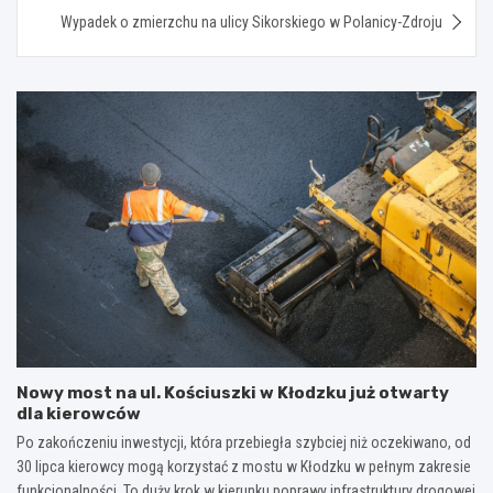
Wypadek o zmierzchu na ulicy Sikorskiego w Polanicy-Zdroju
Nowy most na ul. Kościuszki w Kłodzku już otwarty
dla kierowców
Po zakończeniu inwestycji, która przebiegła szybciej niż oczekiwano, od
30 lipca kierowcy mogą korzystać z mostu w Kłodzku w pełnym zakresie
funkcjonalności. To duży krok w kierunku poprawy infrastruktury drogowej