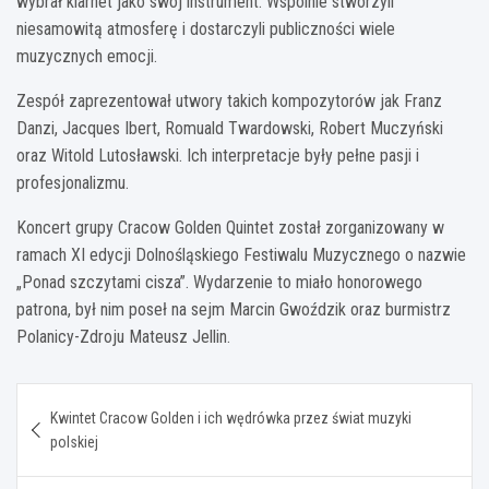
wybrał klarnet jako swój instrument. Wspólnie stworzyli
niesamowitą atmosferę i dostarczyli publiczności wiele
muzycznych emocji.
Zespół zaprezentował utwory takich kompozytorów jak Franz
Danzi, Jacques Ibert, Romuald Twardowski, Robert Muczyński
oraz Witold Lutosławski. Ich interpretacje były pełne pasji i
profesjonalizmu.
Koncert grupy Cracow Golden Quintet został zorganizowany w
ramach XI edycji Dolnośląskiego Festiwalu Muzycznego o nazwie
„Ponad szczytami cisza”. Wydarzenie to miało honorowego
patrona, był nim poseł na sejm Marcin Gwoździk oraz burmistrz
Polanicy-Zdroju Mateusz Jellin.
Nawigacja
Kwintet Cracow Golden i ich wędrówka przez świat muzyki
wpisu
polskiej