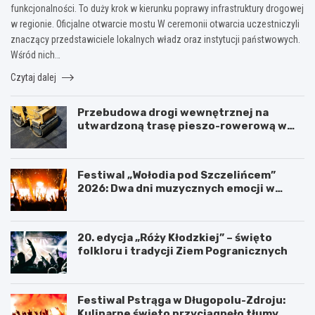
funkcjonalności. To duży krok w kierunku poprawy infrastruktury drogowej
w regionie. Oficjalne otwarcie mostu W ceremonii otwarcia uczestniczyli
znaczący przedstawiciele lokalnych władz oraz instytucji państwowych.
Wśród nich…
Czytaj dalej
Przebudowa drogi wewnętrznej na
utwardzoną trasę pieszo-rowerową w
Polanicy-Zdroju
Festiwal „Wołodia pod Szczelińcem”
2026: Dwa dni muzycznych emocji w
Górach Stołowych!
20. edycja „Róży Kłodzkiej” – święto
folkloru i tradycji Ziem Pogranicznych
Festiwal Pstrąga w Długopolu-Zdroju:
Kulinarne święto przyciągnęło tłumy