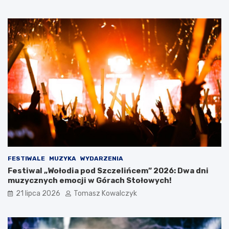
i
h
e
g
o
O
t
w
a
r
c
i
a
W
a
k
a
c
FESTIWALE
MUZYKA
WYDARZENIA
j
Festiwal „Wołodia pod Szczelińcem” 2026: Dwa dni
i
muzycznych emocji w Górach Stołowych!
21 lipca 2026
Tomasz Kowalczyk