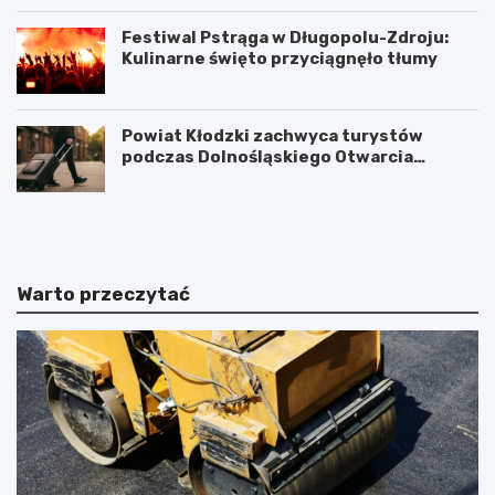
Festiwal Pstrąga w Długopolu-Zdroju:
Kulinarne święto przyciągnęło tłumy
Powiat Kłodzki zachwyca turystów
podczas Dolnośląskiego Otwarcia
Wakacji
P
K
o
ł
w
o
i
d
a
z
Warto przeczytać
t
k
K
i
ł
P
o
o
d
w
z
i
k
a
i
t
z
z
a
a