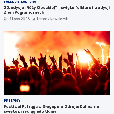
c
FOLKLOR
KULTURA
j
20. edycja „Róży Kłodzkiej” – święto folkloru i tradycji
i
Ziem Pogranicznych
17 lipca 2026
Tomasz Kowalczyk
PRZEPISY
Festiwal Pstrąga w Długopolu-Zdroju: Kulinarne
święto przyciągnęło tłumy