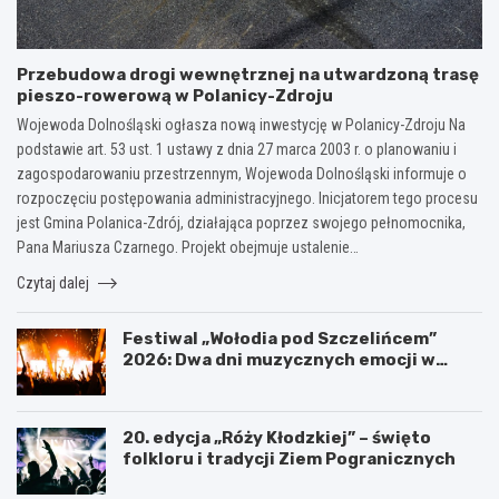
Przebudowa drogi wewnętrznej na utwardzoną trasę
pieszo-rowerową w Polanicy-Zdroju
Wojewoda Dolnośląski ogłasza nową inwestycję w Polanicy-Zdroju Na
podstawie art. 53 ust. 1 ustawy z dnia 27 marca 2003 r. o planowaniu i
zagospodarowaniu przestrzennym, Wojewoda Dolnośląski informuje o
rozpoczęciu postępowania administracyjnego. Inicjatorem tego procesu
jest Gmina Polanica-Zdrój, działająca poprzez swojego pełnomocnika,
Pana Mariusza Czarnego. Projekt obejmuje ustalenie…
Czytaj dalej
Festiwal „Wołodia pod Szczelińcem”
2026: Dwa dni muzycznych emocji w
Górach Stołowych!
20. edycja „Róży Kłodzkiej” – święto
folkloru i tradycji Ziem Pogranicznych