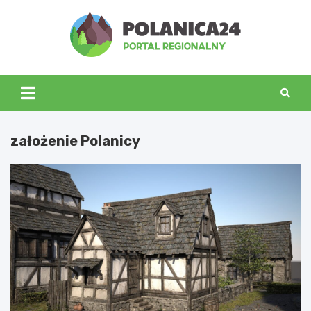
Skip
to
content
polanica24.pl
założenie Polanicy