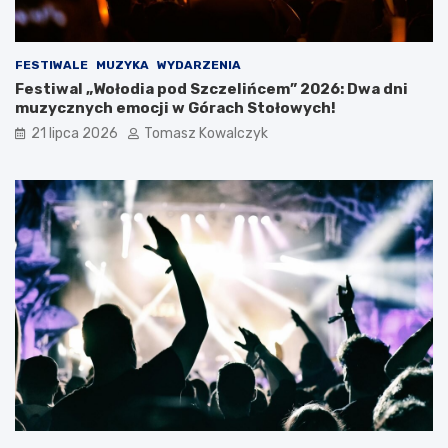
n
P
o
o
ś
l
FESTIWALE
MUZYKA
WYDARZENIA
l
s
Festiwal „Wołodia pod Szczelińcem” 2026: Dwa dni
ą
k
muzycznych emocji w Górach Stołowych!
s
i
k
c
21 lipca 2026
Tomasz Kowalczyk
i
h
e
g
o
O
t
w
a
r
c
i
a
W
a
k
a