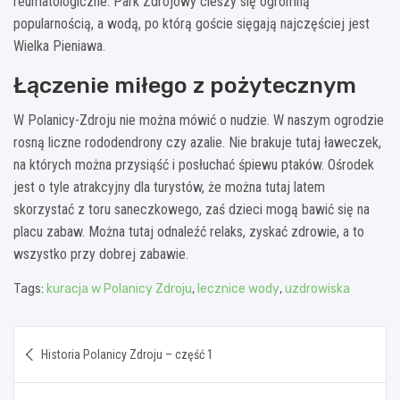
reumatologiczne. Park Zdrojowy cieszy się ogromną
popularnością, a wodą, po którą goście sięgają najczęściej jest
Wielka Pieniawa.
Łączenie miłego z pożytecznym
W Polanicy-Zdroju nie można mówić o nudzie. W naszym ogrodzie
rosną liczne rododendrony czy azalie. Nie brakuje tutaj ławeczek,
na których można przysiąść i posłuchać śpiewu ptaków. Ośrodek
jest o tyle atrakcyjny dla turystów, że można tutaj latem
skorzystać z toru saneczkowego, zaś dzieci mogą bawić się na
placu zabaw. Można tutaj odnaleźć relaks, zyskać zdrowie, a to
wszystko przy dobrej zabawie.
Tags:
kuracja w Polanicy Zdroju
,
lecznice wody
,
uzdrowiska
Nawigacja
Historia Polanicy Zdroju – część 1
wpisu