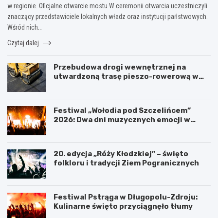
w regionie. Oficjalne otwarcie mostu W ceremonii otwarcia uczestniczyli
znaczący przedstawiciele lokalnych władz oraz instytucji państwowych.
Wśród nich…
Czytaj dalej
Przebudowa drogi wewnętrznej na
utwardzoną trasę pieszo-rowerową w
Polanicy-Zdroju
Festiwal „Wołodia pod Szczelińcem”
2026: Dwa dni muzycznych emocji w
Górach Stołowych!
20. edycja „Róży Kłodzkiej” – święto
folkloru i tradycji Ziem Pogranicznych
Festiwal Pstrąga w Długopolu-Zdroju:
Kulinarne święto przyciągnęło tłumy