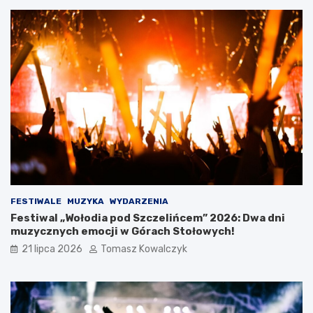
e
g
o
O
t
w
a
r
c
i
a
W
a
k
a
c
FESTIWALE
MUZYKA
WYDARZENIA
j
Festiwal „Wołodia pod Szczelińcem” 2026: Dwa dni
i
muzycznych emocji w Górach Stołowych!
21 lipca 2026
Tomasz Kowalczyk