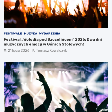
i
a
W
a
k
a
c
FESTIWALE
MUZYKA
WYDARZENIA
j
Festiwal „Wołodia pod Szczelińcem” 2026: Dwa dni
i
muzycznych emocji w Górach Stołowych!
21 lipca 2026
Tomasz Kowalczyk