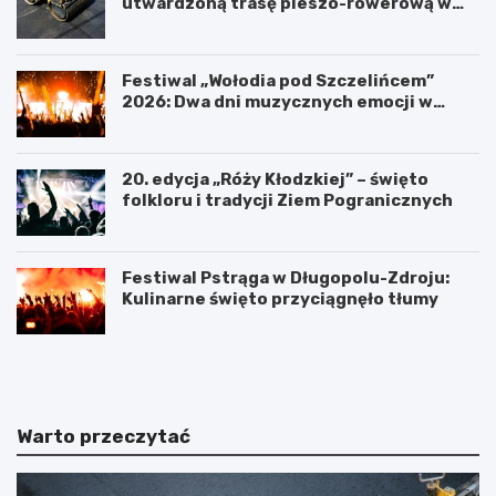
utwardzoną trasę pieszo-rowerową w
Polanicy-Zdroju
Festiwal „Wołodia pod Szczelińcem”
2026: Dwa dni muzycznych emocji w
Górach Stołowych!
20. edycja „Róży Kłodzkiej” – święto
folkloru i tradycji Ziem Pogranicznych
Festiwal Pstrąga w Długopolu-Zdroju:
Kulinarne święto przyciągnęło tłumy
P
K
o
ł
w
o
i
d
a
z
Warto przeczytać
t
k
K
i
ł
P