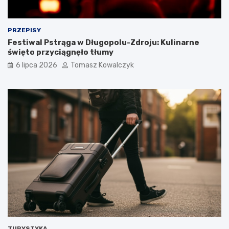
PRZEPISY
Festiwal Pstrąga w Długopolu-Zdroju: Kulinarne
święto przyciągnęło tłumy
6 lipca 2026
Tomasz Kowalczyk
TURYSTYKA