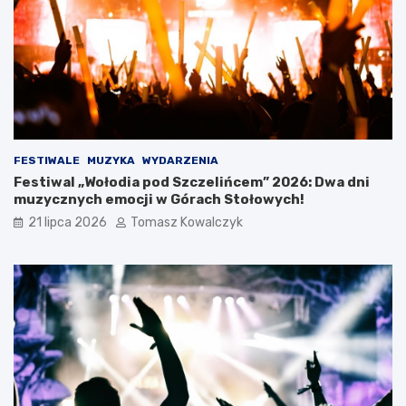
a
r
c
i
a
W
a
k
a
c
FESTIWALE
MUZYKA
WYDARZENIA
j
Festiwal „Wołodia pod Szczelińcem” 2026: Dwa dni
i
muzycznych emocji w Górach Stołowych!
21 lipca 2026
Tomasz Kowalczyk