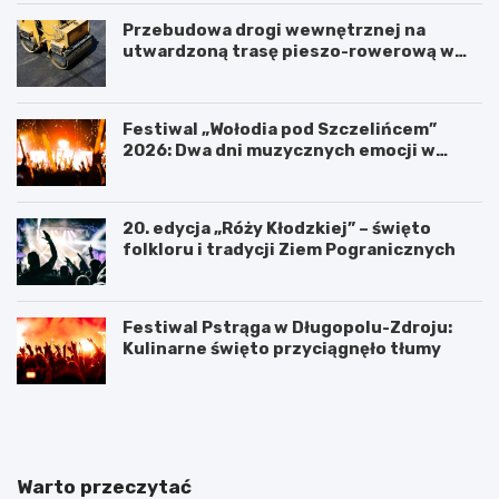
Przebudowa drogi wewnętrznej na
utwardzoną trasę pieszo-rowerową w
Polanicy-Zdroju
Festiwal „Wołodia pod Szczelińcem”
2026: Dwa dni muzycznych emocji w
Górach Stołowych!
20. edycja „Róży Kłodzkiej” – święto
folkloru i tradycji Ziem Pogranicznych
Festiwal Pstrąga w Długopolu-Zdroju:
Kulinarne święto przyciągnęło tłumy
P
K
o
ł
w
o
i
d
a
z
Warto przeczytać
t
k