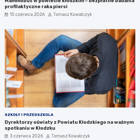
Mammobus w powiecie kłodzkim – bezpłatne badania
profilaktyczne raka piersi
15 czerwca 2026
Tomasz Kowalczyk
SZKOŁY I PRZEDSZKOLA
Dyrektorzy oświaty z Powiatu Kłodzkiego na ważnym
spotkaniu w Kłodzku
3 czerwca 2026
Tomasz Kowalczyk