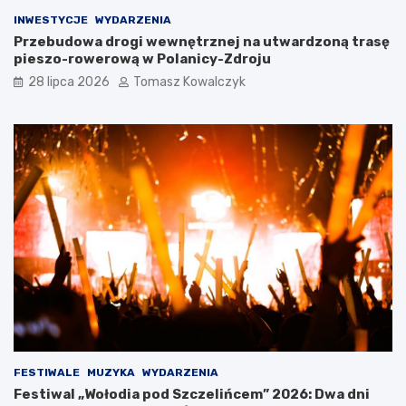
a
a
t
ł
INWESTYCJE
WYDARZENIA
u
w
Przebudowa drogi wewnętrznej na utwardzoną trasę
r
P
pieszo-rowerową w Polanicy-Zdroju
y
r
28 lipca 2026
Tomasz Kowalczyk
s
a
t
d
ó
z
w
e
p
p
o
o
d
d
c
c
z
z
a
a
s
s
D
D
o
n
l
i
n
P
o
o
ś
l
FESTIWALE
MUZYKA
WYDARZENIA
l
s
Festiwal „Wołodia pod Szczelińcem” 2026: Dwa dni
ą
k