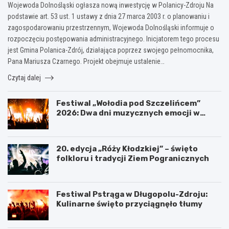
Wojewoda Dolnośląski ogłasza nową inwestycję w Polanicy-Zdroju Na
podstawie art. 53 ust. 1 ustawy z dnia 27 marca 2003 r. o planowaniu i
zagospodarowaniu przestrzennym, Wojewoda Dolnośląski informuje o
rozpoczęciu postępowania administracyjnego. Inicjatorem tego procesu
jest Gmina Polanica-Zdrój, działająca poprzez swojego pełnomocnika,
Pana Mariusza Czarnego. Projekt obejmuje ustalenie…
Czytaj dalej
Festiwal „Wołodia pod Szczelińcem”
2026: Dwa dni muzycznych emocji w
Górach Stołowych!
20. edycja „Róży Kłodzkiej” – święto
folkloru i tradycji Ziem Pogranicznych
Festiwal Pstrąga w Długopolu-Zdroju:
Kulinarne święto przyciągnęło tłumy