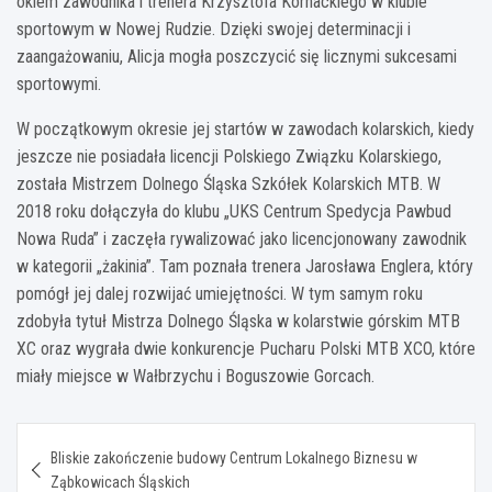
okiem zawodnika i trenera Krzysztofa Kornackiego w klubie
sportowym w Nowej Rudzie. Dzięki swojej determinacji i
zaangażowaniu, Alicja mogła poszczycić się licznymi sukcesami
sportowymi.
W początkowym okresie jej startów w zawodach kolarskich, kiedy
jeszcze nie posiadała licencji Polskiego Związku Kolarskiego,
została Mistrzem Dolnego Śląska Szkółek Kolarskich MTB. W
2018 roku dołączyła do klubu „UKS Centrum Spedycja Pawbud
Nowa Ruda” i zaczęła rywalizować jako licencjonowany zawodnik
w kategorii „żakinia”. Tam poznała trenera Jarosława Englera, który
pomógł jej dalej rozwijać umiejętności. W tym samym roku
zdobyła tytuł Mistrza Dolnego Śląska w kolarstwie górskim MTB
XC oraz wygrała dwie konkurencje Pucharu Polski MTB XCO, które
miały miejsce w Wałbrzychu i Boguszowie Gorcach.
Nawigacja
Bliskie zakończenie budowy Centrum Lokalnego Biznesu w
wpisu
Ząbkowicach Śląskich