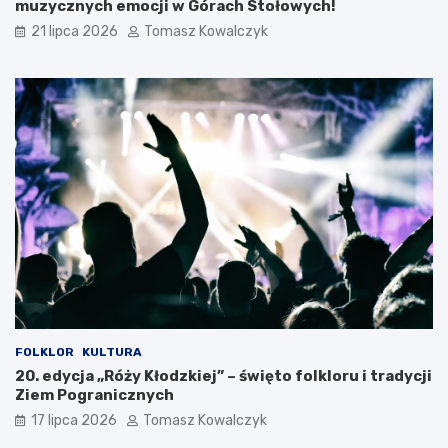
muzycznych emocji w Górach Stołowych!
s
i
k
c
21 lipca 2026
Tomasz Kowalczyk
i
h
e
g
o
O
t
w
a
r
c
i
a
W
a
k
a
c
FOLKLOR
KULTURA
j
20. edycja „Róży Kłodzkiej” – święto folkloru i tradycji
i
Ziem Pogranicznych
17 lipca 2026
Tomasz Kowalczyk