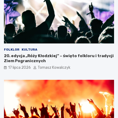
a
r
c
i
a
W
a
k
a
c
FOLKLOR
KULTURA
j
20. edycja „Róży Kłodzkiej” – święto folkloru i tradycji
i
Ziem Pogranicznych
17 lipca 2026
Tomasz Kowalczyk