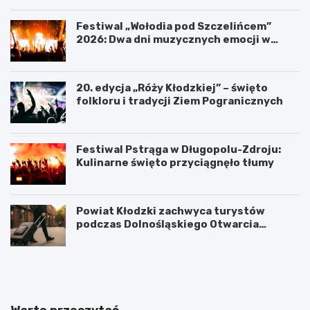
Festiwal „Wołodia pod Szczelińcem”
2026: Dwa dni muzycznych emocji w
Górach Stołowych!
20. edycja „Róży Kłodzkiej” – święto
folkloru i tradycji Ziem Pogranicznych
Festiwal Pstrąga w Długopolu-Zdroju:
Kulinarne święto przyciągnęło tłumy
Powiat Kłodzki zachwyca turystów
podczas Dolnośląskiego Otwarcia
Wakacji
P
K
o
ł
w
o
i
d
a
z
Warto przeczytać
t
k