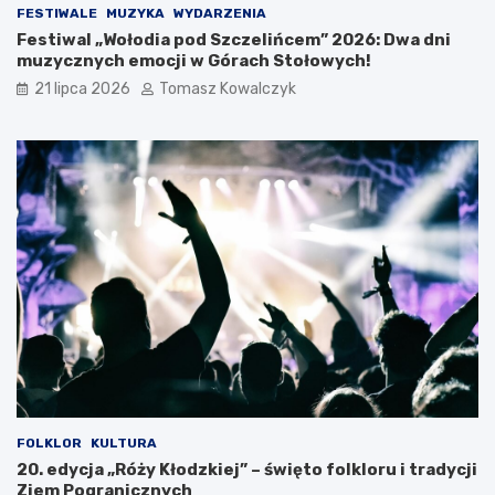
ś
l
FESTIWALE
MUZYKA
WYDARZENIA
l
s
Festiwal „Wołodia pod Szczelińcem” 2026: Dwa dni
ą
k
muzycznych emocji w Górach Stołowych!
s
i
k
c
21 lipca 2026
Tomasz Kowalczyk
i
h
e
g
o
O
t
w
a
r
c
i
a
W
a
k
a
c
FOLKLOR
KULTURA
j
20. edycja „Róży Kłodzkiej” – święto folkloru i tradycji
i
Ziem Pogranicznych