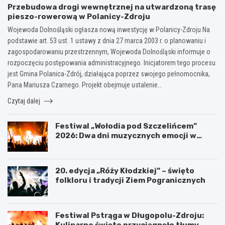
Przebudowa drogi wewnętrznej na utwardzoną trasę
pieszo-rowerową w Polanicy-Zdroju
Wojewoda Dolnośląski ogłasza nową inwestycję w Polanicy-Zdroju Na
podstawie art. 53 ust. 1 ustawy z dnia 27 marca 2003 r. o planowaniu i
zagospodarowaniu przestrzennym, Wojewoda Dolnośląski informuje o
rozpoczęciu postępowania administracyjnego. Inicjatorem tego procesu
jest Gmina Polanica-Zdrój, działająca poprzez swojego pełnomocnika,
Pana Mariusza Czarnego. Projekt obejmuje ustalenie…
Czytaj dalej
Festiwal „Wołodia pod Szczelińcem”
2026: Dwa dni muzycznych emocji w
Górach Stołowych!
20. edycja „Róży Kłodzkiej” – święto
folkloru i tradycji Ziem Pogranicznych
Festiwal Pstrąga w Długopolu-Zdroju:
Kulinarne święto przyciągnęło tłumy