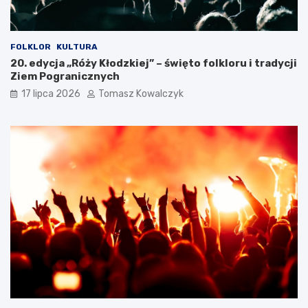
a
k
a
c
FOLKLOR
KULTURA
j
20. edycja „Róży Kłodzkiej” – święto folkloru i tradycji
i
Ziem Pogranicznych
17 lipca 2026
Tomasz Kowalczyk