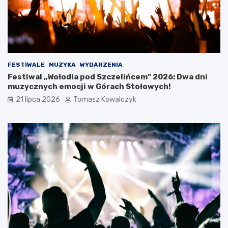
s
s
D
D
o
n
l
i
n
P
o
o
ś
l
FESTIWALE
MUZYKA
WYDARZENIA
l
s
Festiwal „Wołodia pod Szczelińcem” 2026: Dwa dni
ą
k
muzycznych emocji w Górach Stołowych!
s
i
k
c
21 lipca 2026
Tomasz Kowalczyk
i
h
e
g
o
O
t
w
a
r
c
i
a
W