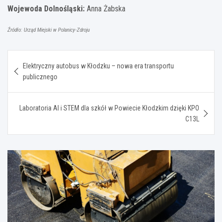
Wojewoda Dolnośląski:
Anna Żabska
Źródło: Urząd Miejski w Polanicy-Zdroju
Nawigacja
Elektryczny autobus w Kłodzku – nowa era transportu
wpisu
publicznego
Laboratoria AI i STEM dla szkół w Powiecie Kłodzkim dzięki KPO
C13L