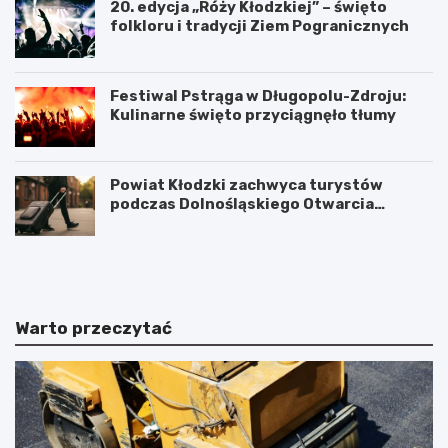
20. edycja „Róży Kłodzkiej” – święto
folkloru i tradycji Ziem Pogranicznych
Festiwal Pstrąga w Długopolu-Zdroju:
Kulinarne święto przyciągnęło tłumy
Powiat Kłodzki zachwyca turystów
podczas Dolnośląskiego Otwarcia
Wakacji
P
K
o
ł
w
o
i
d
a
z
Warto przeczytać
t
k
K
i
ł
P
o
o
d
w
z
i
k
a