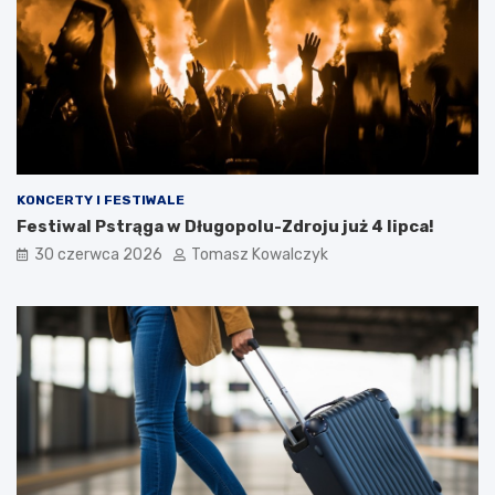
KONCERTY I FESTIWALE
Festiwal Pstrąga w Długopolu-Zdroju już 4 lipca!
30 czerwca 2026
Tomasz Kowalczyk