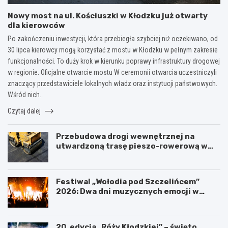
Nowy most na ul. Kościuszki w Kłodzku już otwarty
dla kierowców
Po zakończeniu inwestycji, która przebiegła szybciej niż oczekiwano, od
30 lipca kierowcy mogą korzystać z mostu w Kłodzku w pełnym zakresie
funkcjonalności. To duży krok w kierunku poprawy infrastruktury drogowej
w regionie. Oficjalne otwarcie mostu W ceremonii otwarcia uczestniczyli
znaczący przedstawiciele lokalnych władz oraz instytucji państwowych.
Wśród nich…
Czytaj dalej
Przebudowa drogi wewnętrznej na
utwardzoną trasę pieszo-rowerową w
Polanicy-Zdroju
Festiwal „Wołodia pod Szczelińcem”
2026: Dwa dni muzycznych emocji w
Górach Stołowych!
20. edycja „Róży Kłodzkiej” – święto