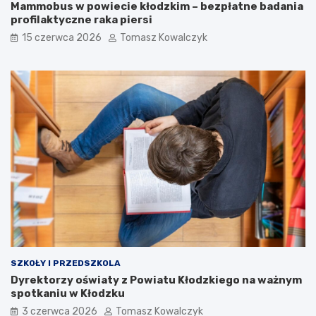
Mammobus w powiecie kłodzkim – bezpłatne badania
profilaktyczne raka piersi
15 czerwca 2026
Tomasz Kowalczyk
SZKOŁY I PRZEDSZKOLA
Dyrektorzy oświaty z Powiatu Kłodzkiego na ważnym
spotkaniu w Kłodzku
3 czerwca 2026
Tomasz Kowalczyk