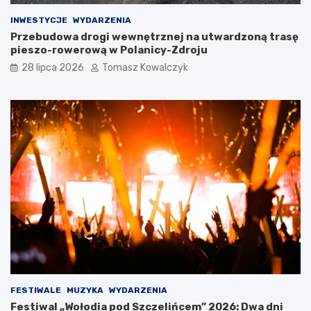
ś
l
INWESTYCJE
WYDARZENIA
l
s
Przebudowa drogi wewnętrznej na utwardzoną trasę
ą
k
pieszo-rowerową w Polanicy-Zdroju
s
i
k
c
28 lipca 2026
Tomasz Kowalczyk
i
h
e
g
o
O
t
w
a
r
c
i
a
W
a
k
a
c
FESTIWALE
MUZYKA
WYDARZENIA
j
Festiwal „Wołodia pod Szczelińcem” 2026: Dwa dni