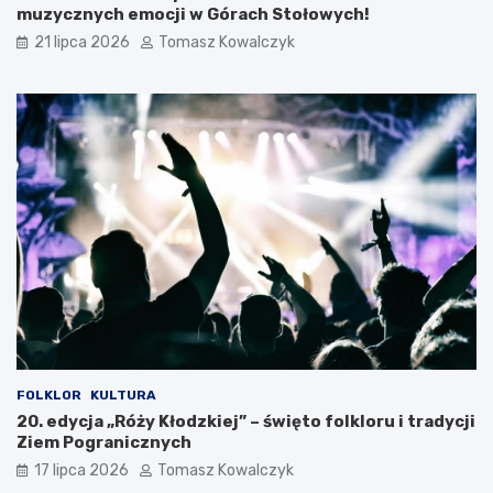
i
muzycznych emocji w Górach Stołowych!
21 lipca 2026
Tomasz Kowalczyk
FOLKLOR
KULTURA
20. edycja „Róży Kłodzkiej” – święto folkloru i tradycji
Ziem Pogranicznych
17 lipca 2026
Tomasz Kowalczyk