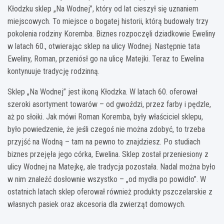
Kłodzku sklep „Na Wodnej”, który od lat cieszył się uznaniem
miejscowych. To miejsce o bogatej historii, którą budowały trzy
pokolenia rodziny Koremba. Biznes rozpoczęli dziadkowie Eweliny
w latach 60., otwierając sklep na ulicy Wodnej. Następnie tata
Eweliny, Roman, przeniósł go na ulicę Matejki. Teraz to Ewelina
kontynuuje tradycję rodzinną.
Sklep „Na Wodnej” jest ikoną Kłodzka. W latach 60. oferował
szeroki asortyment towarów – od gwoździ, przez farby i pędzle,
aż po słoiki. Jak mówi Roman Koremba, były właściciel sklepu,
było powiedzenie, że jeśli czegoś nie można zdobyć, to trzeba
przyjść na Wodną – tam na pewno to znajdziesz. Po studiach
biznes przejęła jego córka, Ewelina. Sklep został przeniesiony z
ulicy Wodnej na Matejkę, ale tradycja pozostała. Nadal można było
w nim znaleźć dosłownie wszystko – „od mydła po powidło”. W
ostatnich latach sklep oferował również produkty pszczelarskie z
własnych pasiek oraz akcesoria dla zwierząt domowych.