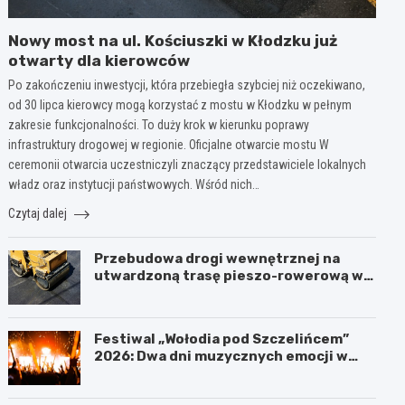
Nowy most na ul. Kościuszki w Kłodzku już
otwarty dla kierowców
Po zakończeniu inwestycji, która przebiegła szybciej niż oczekiwano,
od 30 lipca kierowcy mogą korzystać z mostu w Kłodzku w pełnym
zakresie funkcjonalności. To duży krok w kierunku poprawy
infrastruktury drogowej w regionie. Oficjalne otwarcie mostu W
ceremonii otwarcia uczestniczyli znaczący przedstawiciele lokalnych
władz oraz instytucji państwowych. Wśród nich…
Czytaj dalej
Przebudowa drogi wewnętrznej na
utwardzoną trasę pieszo-rowerową w
Polanicy-Zdroju
Festiwal „Wołodia pod Szczelińcem”
2026: Dwa dni muzycznych emocji w
Górach Stołowych!