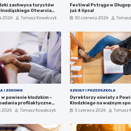
dzki zachwyca turystów
Festiwal Pstrąga w Długop
lnośląskiego Otwarcia
już 4 lipca!
a 2026
Tomasz Kowalczyk
30 czerwca 2026
Tomasz
A I ZDROWIE
SZKOŁY I PRZEDSZKOLA
w powiecie kłodzkim –
Dyrektorzy oświaty z Powi
badania profilaktyczne
Kłodzkiego na ważnym spo
Kłodzku
a 2026
Tomasz Kowalczyk
3 czerwca 2026
Tomasz 