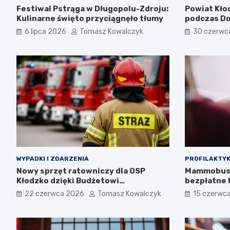
Festiwal Pstrąga w Długopolu-Zdroju:
Powiat Kło
Kulinarne święto przyciągnęło tłumy
podczas Do
Wakacji
6 lipca 2026
Tomasz Kowalczyk
30 czerwc
WYPADKI I ZDARZENIA
PROFILAKTYK
Nowy sprzęt ratowniczy dla OSP
Mammobus 
Kłodzko dzięki Budżetowi
bezpłatne 
Obywatelskiemu 2026
raka piersi
22 czerwca 2026
Tomasz Kowalczyk
15 czerwc