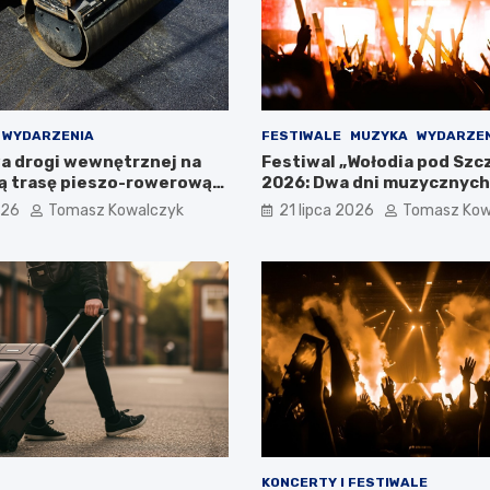
WYDARZENIA
FESTIWALE
MUZYKA
WYDARZE
 drogi wewnętrznej na
Festiwal „Wołodia pod Szc
 trasę pieszo-rowerową
2026: Dwa dni muzycznych
-Zdroju
Górach Stołowych!
026
Tomasz Kowalczyk
21 lipca 2026
Tomasz Kow
KONCERTY I FESTIWALE