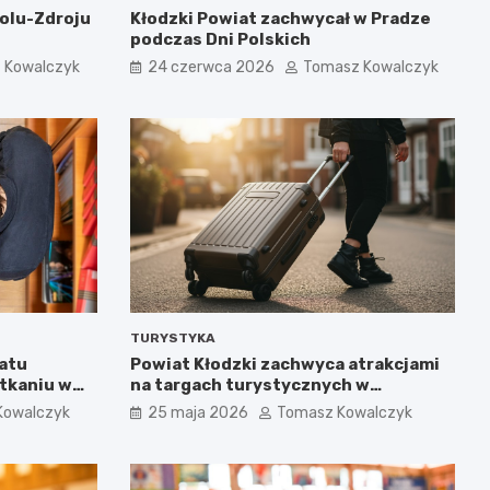
olu-Zdroju
Kłodzki Powiat zachwycał w Pradze
podczas Dni Polskich
 Kowalczyk
24 czerwca 2026
Tomasz Kowalczyk
TURYSTYKA
atu
Powiat Kłodzki zachwyca atrakcjami
tkaniu w
na targach turystycznych w
Chorzowie
Kowalczyk
25 maja 2026
Tomasz Kowalczyk