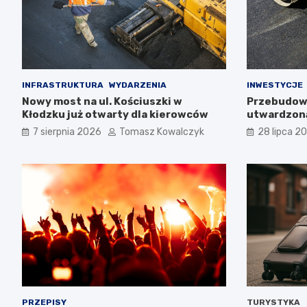
INFRASTRUKTURA
WYDARZENIA
INWESTYCJE
Nowy most na ul. Kościuszki w
Przebudowa
Kłodzku już otwarty dla kierowców
utwardzoną
w Polanicy
7 sierpnia 2026
Tomasz Kowalczyk
28 lipca 2
PRZEPISY
TURYSTYKA