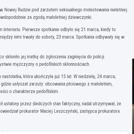
y w Nowej Rudzie pod zarzutem seksualnego molestowania nieletniej
rawdopodobnie za zgodą małoletniej dziewczynki.
m internetu. Pierwsze spotkanie odbyło się 21 marca, kiedy to
iędzy nimi trwały do soboty, 23 marca. Spotkania odbywały się w
skłoniło jej matkę do zgłoszenia zaginięcia do policji.
stwie mężczyzny o pedofilskich skłonnościach.
nastolatka, która ukończyła już 15 lat. W niedzielę, 24 marca,
 gdzie usłyszał zarzuty: obcowania płciowego z małoletnim,
eści o charakterze pedofilskim.
 ustalony przez śledczych stan faktyczny, nadal utrzymywał, że
owiedział prokurator Maciej Leszczyński, zastępca prokuratora