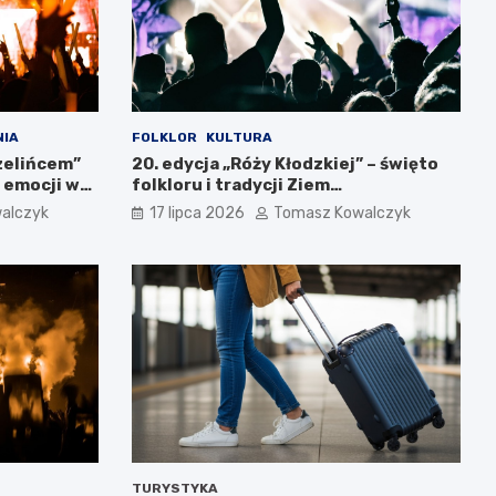
NIA
FOLKLOR
KULTURA
zelińcem”
20. edycja „Róży Kłodzkiej” – święto
 emocji w
folkloru i tradycji Ziem
Pogranicznych
alczyk
17 lipca 2026
Tomasz Kowalczyk
TURYSTYKA