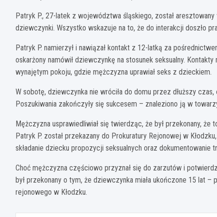
Patryk P., 27-latek z województwa śląskiego, został aresztowan
dziewczynki. Wszystko wskazuje na to, że do interakcji doszło p
Patryk P. namierzył i nawiązał kontakt z 12-latką za pośrednictwe
oskarżony namówił dziewczynkę na stosunek seksualny. Kontakty m
wynajętym pokoju, gdzie mężczyzna uprawiał seks z dzieckiem.
W sobotę, dziewczynka nie wróciła do domu przez dłuższy czas, co 
Poszukiwania zakończyły się sukcesem – znaleziono ją w towarzy
Mężczyzna usprawiedliwiał się twierdząc, że był przekonany, że to 
Patryk P. został przekazany do Prokuratury Rejonowej w Kłodzku,
składanie dziecku propozycji seksualnych oraz dokumentowanie tr
Choć mężczyzna częściowo przyznał się do zarzutów i potwierdził
był przekonany o tym, że dziewczynka miała ukończone 15 lat – p
rejonowego w Kłodzku.