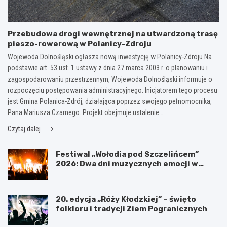
Przebudowa drogi wewnętrznej na utwardzoną trasę
pieszo-rowerową w Polanicy-Zdroju
Wojewoda Dolnośląski ogłasza nową inwestycję w Polanicy-Zdroju Na
podstawie art. 53 ust. 1 ustawy z dnia 27 marca 2003 r. o planowaniu i
zagospodarowaniu przestrzennym, Wojewoda Dolnośląski informuje o
rozpoczęciu postępowania administracyjnego. Inicjatorem tego procesu
jest Gmina Polanica-Zdrój, działająca poprzez swojego pełnomocnika,
Pana Mariusza Czarnego. Projekt obejmuje ustalenie…
Czytaj dalej
Festiwal „Wołodia pod Szczelińcem”
2026: Dwa dni muzycznych emocji w
Górach Stołowych!
20. edycja „Róży Kłodzkiej” – święto
folkloru i tradycji Ziem Pogranicznych