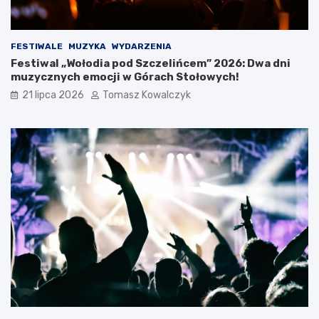
n
P
o
o
ś
l
FESTIWALE
MUZYKA
WYDARZENIA
l
s
Festiwal „Wołodia pod Szczelińcem” 2026: Dwa dni
ą
k
muzycznych emocji w Górach Stołowych!
s
i
k
c
21 lipca 2026
Tomasz Kowalczyk
i
h
e
g
o
O
t
w
a
r
c
i
a
W
a
k
a