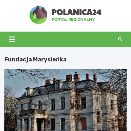
Skip
to
content
polanica24.pl
Fundacja Marysieńka