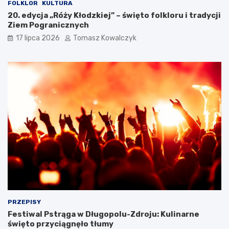
c
FOLKLOR
KULTURA
j
20. edycja „Róży Kłodzkiej” – święto folkloru i tradycji
i
Ziem Pogranicznych
17 lipca 2026
Tomasz Kowalczyk
PRZEPISY
Festiwal Pstrąga w Długopolu-Zdroju: Kulinarne
święto przyciągnęło tłumy