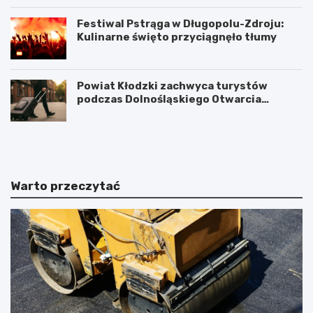
Festiwal Pstrąga w Długopolu-Zdroju:
Kulinarne święto przyciągnęło tłumy
Powiat Kłodzki zachwyca turystów
podczas Dolnośląskiego Otwarcia
Wakacji
P
K
o
ł
w
o
i
d
a
z
Warto przeczytać
t
k
K
i
ł
P
o
o
d
w
z
i
k
a
i
t
z
z
a
a